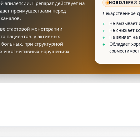
НОВОЛЕРА® 
 эпилепсии. Препарат действует на
дает преимуществами перед
Лекарственное с
 каналов.
Не вызывает 
+
тве стартовой монотерапии
Не снижает к
+
га пациентов: у активных
Не влияет на
+
больных, при структурной
Обладает хор
+
совместимос
их и когнитивных нарушениях.