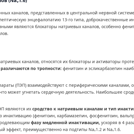
в (Naᵥ1.6)
енных каналов, представленных в центральной нервной систем
ептическую энцефалопатию 13-го типа, доброкачественные ин
ными являются блокаторы натриевых каналов, особенно фенит
лов.
атриевых каналов, относятся их блокаторы и активаторы прот
о
различаются по тропности:
фенитоин и эсликарбазепин наибо
араты (ПЭП) взаимодействуют с периферическими каналами, о
 что может угнетать сердечную деятельность. Наибольшее сродс
ЭП являются их
сродство к натриевым каналам и тип инакт
 инактивацию (фенитоин, карбамазепин, фосфенитоин, вальпро
 продлевающим
фазу медленной инактивации,
ускоряя в 4 ра
й эффект, преимущественно на подтипы Naᵥ1.2 и Naᵥ1.6.