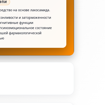
ЭПИ
редство на основе лакосамида.
сонливости и заторможенности
огнитивные функции
 психоэмоциональное состояние
ошей фармакологической
тью