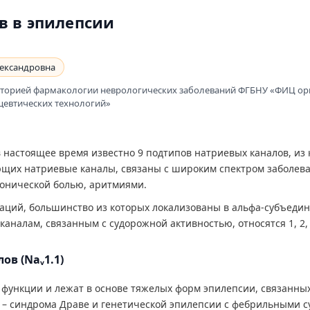
в в эпилепсии
лександровна
раторией фармакологии неврологических заболеваний ФГБНУ «ФИЦ о
цевтических технологий»
в настоящее время известно 9 подтипов натриевых каналов, из 
ующих натриевые каналы, связаны с широким спектром заболев
ронической болью, аритмиями.
таций, большинство из которых локализованы в альфа-субъедин
 каналам, связанным с судорожной активностью, относятся 1, 2,
в (Naᵥ1.1)
функции и лежат в основе тяжелых форм эпилепсии, связанны
 – синдрома Драве и генетической эпилепсии с фебрильными 