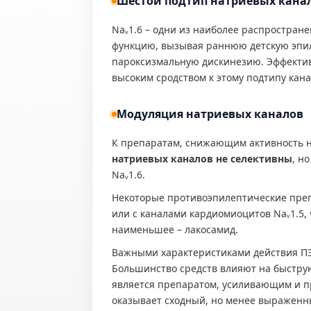
Шестой подтип натриевых канало
Naᵥ1.6 – одни из наиболее распростран
функцию, вызывая раннюю детскую эпил
пароксизмальную дискинезию. Эффектив
высоким сродством к этому подтипу кана
Модуляция натриевых каналов
К препаратам, снижающим активность н
натриевых каналов не селективны
, н
Naᵥ1.6.
Некоторые противоэпилептические преп
или с каналами кардиомиоцитов Naᵥ1.5,
наименьшее – лакосамид.
Важными характеристиками действия П
Большинство средств влияют на быструю
является препаратом, усиливающим и
оказывает сходный, но менее выраженны