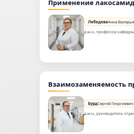
Применение лакосамид
Лебедева
Анна Валерь
д.м.н., профессор кафе
Взаимозаменяемость п
Бурд
Сергей Георгиевич
д.м.н., руководитель от