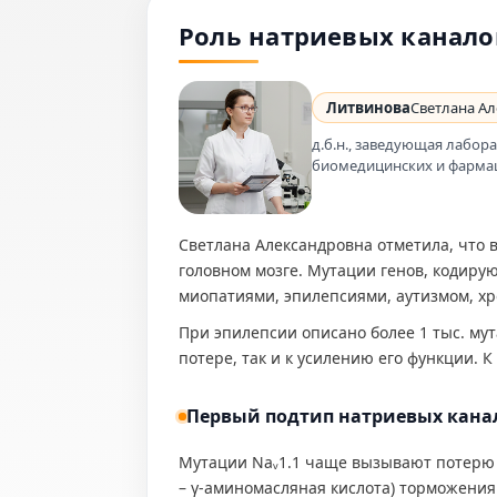
Роль натриевых канало
Литвинова
Светлана А
д.б.н., заведующая лабо
биомедицинских и фарма
Светлана Александровна отметила, что 
головном мозге. Мутации генов, кодир
миопатиями, эпилепсиями, аутизмом, х
При эпилепсии описано более 1 тыс. му
потере, так и к усилению его функции. К
Первый подтип натриевых канало
Мутации Naᵥ1.1 чаще вызывают потерю 
– γ-аминомасляная кислота) торможения