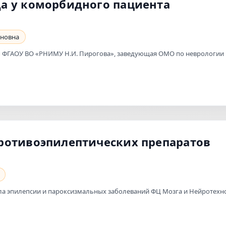
а у коморбидного пациента
яновна
дры ФГАОУ ВО «РНИМУ Н.И. Пирогова», заведующая ОМО по невролог
ротивоэпилептических препаратов
дела эпилепсии и пароксизмальных заболеваний ФЦ Мозга и Нейротех