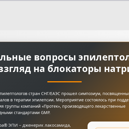
льные вопросы эпилепто
взгляд на блокаторы натр
пилептологов стран СНГ/ЕАЭС прошел симпозиум, посвященны
алов в терапии эпилепсии. Мероприятие состоялось при подд
ия группы компаний «Протек», производящего лекарственные
одными стандартами GMP.
ра® ЭПИ – дженерик лакосамида,