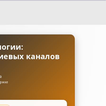
логии:
иевых каналов
й
ержке