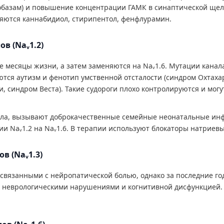
базам) и повышение концентрации ГАМК в синаптической щели 
яются каннабидиол, стирипентол, фенфлурамин.
в (Naᵥ1.2)
е месяцы жизни, а затем заменяются на Naᵥ1.6. Мутации канала
ся аутизм и фенотип умственной отсталости (синдром Охтаха
синдром Веста). Такие судороги плохо контролируются и мог
а, вызывают доброкачественные семейные неонатальные инфа
ии Naᵥ1.2 на Naᵥ1.6. В терапии используют блокаторы натриевы
в (Naᵥ1.3)
связанными с нейропатической болью, однако за последние го
 неврологическими нарушениями и когнитивной дисфункцией.