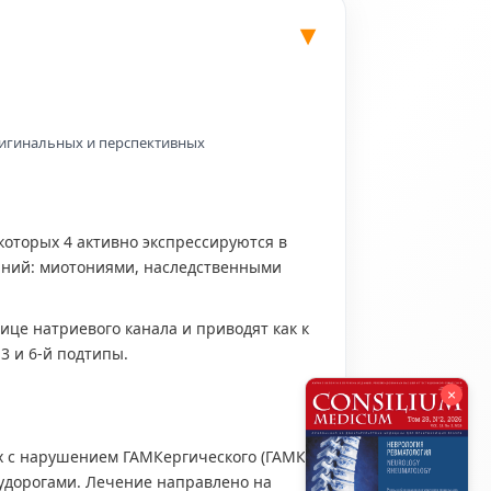
ригинальных и перспективных
которых 4 активно экспрессируются в
аний: миотониями, наследственными
ице натриевого канала и приводят как к
 3 и 6-й подтипы.
×
х с нарушением ГАМКергического (ГАМК
судорогами. Лечение направлено на