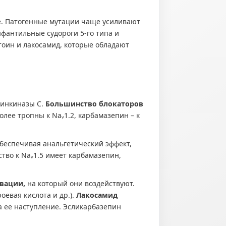
е. Патогенные мутации чаще усиливают
фантильные судороги 5-го типа и
оин и лакосамид, которые обладают
еинкиназы С.
Большинство блокаторов
лее тропны к Naᵥ1.2, карбамазепин – к
беспечивая анальгетический эффект,
тво к Naᵥ1.5 имеет карбамазепин,
ивации,
на который они воздействуют.
евая кислота и др.).
Лакосамид
за ее наступление. Эсликарбазепин