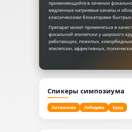
применяющийся в лечении фокальной
медленные натриевые каналы и обла
классическими блокаторами быстрых
Препарат может применяться в качес
фокальной эпилепсии у широкого кру
работающих, пожилых, коморбидных 
эпилепсии, аффективных, психическ
Спикеры симпозиума
Литвинова
Лебедева
Бурд