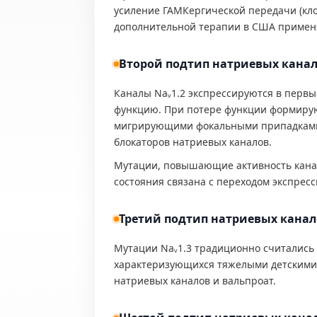
усиление ГАМКергической передачи (кло
дополнительной терапии в США примен
Второй подтип натриевых канало
Каналы Naᵥ1.2 экспрессируются в первы
функцию. При потере функции формируют
мигрирующими фокальными припадками, 
блокаторов натриевых каналов.
Мутации, повышающие активность канал
состояния связана с переходом экспресс
Третий подтип натриевых канало
Мутации Naᵥ1.3 традиционно считались 
характеризующихся тяжелыми детскими
натриевых каналов и вальпроат.